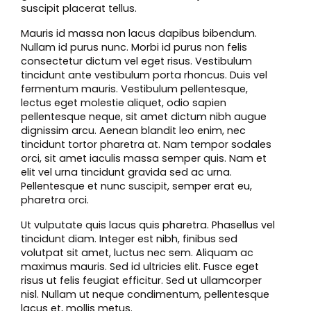
suscipit placerat tellus.
Mauris id massa non lacus dapibus bibendum.
Nullam id purus nunc. Morbi id purus non felis
consectetur dictum vel eget risus. Vestibulum
tincidunt ante vestibulum porta rhoncus. Duis vel
fermentum mauris. Vestibulum pellentesque,
lectus eget molestie aliquet, odio sapien
pellentesque neque, sit amet dictum nibh augue
dignissim arcu. Aenean blandit leo enim, nec
tincidunt tortor pharetra at. Nam tempor sodales
orci, sit amet iaculis massa semper quis. Nam et
elit vel urna tincidunt gravida sed ac urna.
Pellentesque et nunc suscipit, semper erat eu,
pharetra orci.
Ut vulputate quis lacus quis pharetra. Phasellus vel
tincidunt diam. Integer est nibh, finibus sed
volutpat sit amet, luctus nec sem. Aliquam ac
maximus mauris. Sed id ultricies elit. Fusce eget
risus ut felis feugiat efficitur. Sed ut ullamcorper
nisl. Nullam ut neque condimentum, pellentesque
lacus et, mollis metus.